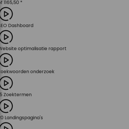
of
1165,50
*
SEO Dashboard
Website optimalisatie rapport
Zoekwoorden onderzoek
15 Zoektermen
20 Landingspagina's