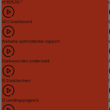
of
805,50
*
SEO Dashboard
Website optimalisatie rapport
Zoekwoorden onderzoek
10 Zoektermen
12 Landingspagina's