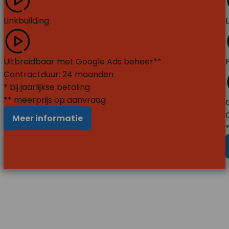
Linkbuilding
Uitbreidbaar met Google Ads beheer**
Contractduur:
24
maanden
* bij jaarlijkse betaling
** meerprijs op aanvraag
Meer informatie
*