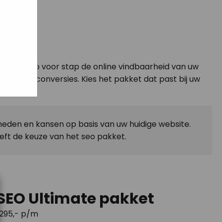
ogle
jke
aat
maar
n we stap voor stap de online vindbaarheid van uw
verkeer én conversies. Kies het pakket dat past bij uw
eden en kansen op basis van uw huidige website.
eft de keuze van het seo pakket.
SEO Ultimate pakket
1295
,- p/m