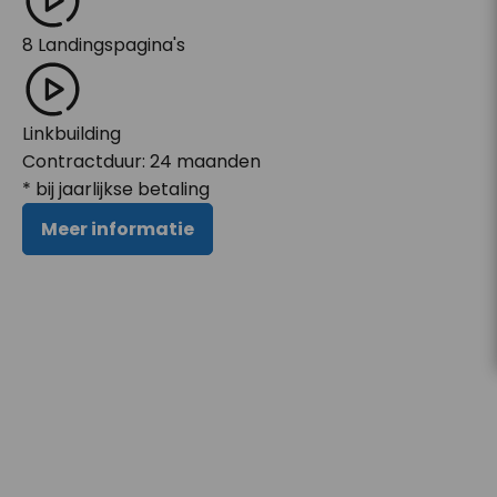
8 Landingspagina's
Linkbuilding
Contractduur:
24
maanden
* bij jaarlijkse betaling
Meer informatie