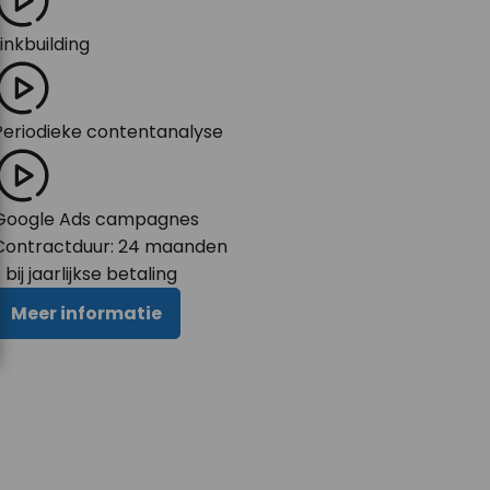
Linkbuilding
Periodieke contentanalyse
Google Ads campagnes
Contractduur:
24
maanden
 bij jaarlijkse betaling
Meer informatie