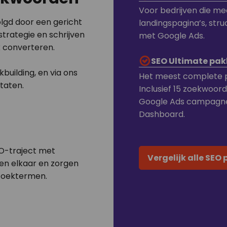
Voor bedrijven die me
lgd door een gericht
landingspagina’s, stru
rategie en schrijven
met Google Ads.
k converteren.
SEO Ultimate pak
kbuilding, en via ons
Het meest complete p
taten.
Inclusief 15 zoekwoord
Google Ads campagnes,
Dashboard.
EO-traject met
Vergelijk alle SEO
en elkaar en zorgen
zoektermen.