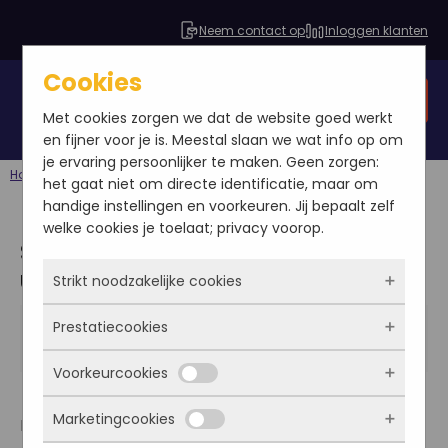
Neem contact op
Inloggen klanten
Cookies
Gratis SEO analyse
Met cookies zorgen we dat de website goed werkt
en fijner voor je is. Meestal slaan we wat info op om
je ervaring persoonlijker te maken. Geen zorgen:
Home
Blog
Google Ads
SEO Adviesrapport, de uitwerking
het gaat niet om directe identificatie, maar om
handige instellingen en voorkeuren. Jij bepaalt zelf
welke cookies je toelaat; privacy voorop.
SEO Adviesrapport, de
uitwerking
Strikt noodzakelijke cookies
Anouk de Wildt
Prestatiecookies
Deze cookies zorgen ervoor dat de website
2013-03-26
überhaupt werkt. Ze zijn dus altijd actief en
Blog
|
Google Ads
|
Google Analytics
Voorkeurcookies
kunnen niet worden uitgezet. Meestal worden
Met deze cookies zien we hoe vaak onze site
ze alleen geplaatst als jij iets doet, zoals
bezocht wordt, waar bezoekers vandaan
Marketingcookies
inloggen, een formulier invullen of je
Beste klant,
komen en welke pagina’s populair zijn. Zo
Deze cookies onthouden jouw voorkeuren.
privacyvoorkeuren opslaan. Je kunt je browser
kunnen we de website blijven verbeteren.