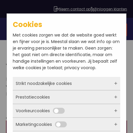
Neem contact op
Inloggen klanten
Cookies
Gratis SEO analyse
Met cookies zorgen we dat de website goed werkt
en fijner voor je is. Meestal slaan we wat info op om
je ervaring persoonlijker te maken. Geen zorgen:
het gaat niet om directe identificatie, maar om
handige instellingen en voorkeuren. Jij bepaalt zelf
Veelgestelde vragen
welke cookies je toelaat; privacy voorop.
Hier vindt u veel antwoorden op verschillende
Strikt noodzakelijke cookies
vragen. Staat uw vraag en antwoord er niet bij?
Neem dan vrijblijvend
contact
op.
Prestatiecookies
Deze cookies zorgen ervoor dat de website
überhaupt werkt. Ze zijn dus altijd actief en
Voorkeurcookies
kunnen niet worden uitgezet. Meestal worden
Met deze cookies zien we hoe vaak onze site
Algemeen
ze alleen geplaatst als jij iets doet, zoals
bezocht wordt, waar bezoekers vandaan
Marketingcookies
inloggen, een formulier invullen of je
komen en welke pagina’s populair zijn. Zo
Wat doet SEO Online
Deze cookies onthouden jouw voorkeuren.
privacyvoorkeuren opslaan. Je kunt je browser
kunnen we de website blijven verbeteren.