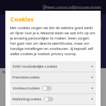
Neem contact op
Inloggen klanten
Cookies
Gratis SEO analyse
Met cookies zorgen we dat de website goed werkt
en fijner voor je is. Meestal slaan we wat info op om
je ervaring persoonlijker te maken. Geen zorgen:
het gaat niet om directe identificatie, maar om
google analytics
handige instellingen en voorkeuren. Jij bepaalt zelf
welke cookies je toelaat; privacy voorop.
Strikt noodzakelijke cookies
Home
Berichten
google analytics
Prestatiecookies
Deze cookies zorgen ervoor dat de website
überhaupt werkt. Ze zijn dus altijd actief en
Voorkeurcookies
Doelen instellen in Google
kunnen niet worden uitgezet. Meestal worden
Met deze cookies zien we hoe vaak onze site
ze alleen geplaatst als jij iets doet, zoals
bezocht wordt, waar bezoekers vandaan
Analytics
Marketingcookies
inloggen, een formulier invullen of je
komen en welke pagina’s populair zijn. Zo
Deze cookies onthouden jouw voorkeuren.
privacyvoorkeuren opslaan. Je kunt je browser
kunnen we de website blijven verbeteren.