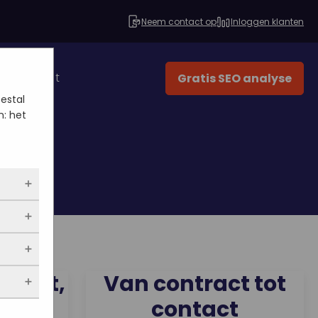
Neem contact op
Inloggen klanten
Contact
Gratis SEO analyse
eestal
n: het
dus
n
e
n we
pport,
Van contract tot
de
eten
ing
contact
 niet
n op