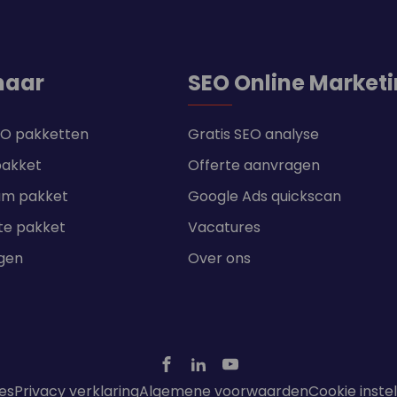
naar
SEO Online Market
SEO pakketten
Gratis SEO analyse
pakket
Offerte aanvragen
um pakket
Google Ads quickscan
te pakket
Vacatures
ngen
Over ons
es
Privacy verklaring
Algemene voorwaarden
Cookie inste