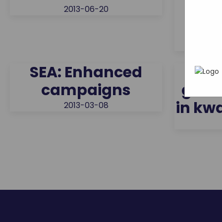
wat ji
Mark
k
2013-06-20
webs
In h
adve
re
hoe 
geric
info
gebru
SEA: Enhanced
Goo
die z
campaigns
geeft
in kwa
2013-03-08