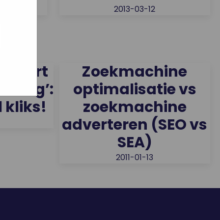
2013-03-12
ogle
jke
aat
maar
uceert
Zoekmachine
lding’:
optimalisatie vs
 kliks!
zoekmachine
adverteren (SEO vs
SEA)
2011-01-13