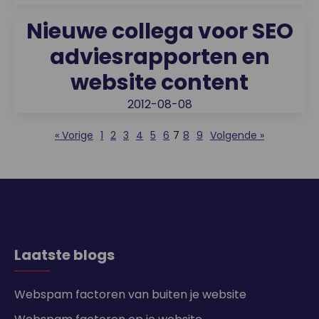
Nieuwe collega voor SEO
adviesrapporten en
website content
2012-08-08
« Vorige
1
2
3
4
5
6
7
8
9
Volgende »
Laatste blogs
Webspam factoren van buiten je website