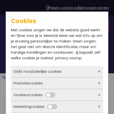
Neem contact op
Inloggen klanten
Cookies
Gratis SEO analyse
Met cookies zorgen we dat de website goed werkt
en fijner voor je is. Meestal slaan we wat info op om
je ervaring persoonlijker te maken. Geen zorgen:
het gaat niet om directe identificatie, maar om
Blog
handige instellingen en voorkeuren. Jij bepaalt zelf
welke cookies je toelaat; privacy voorop.
Strikt noodzakelijke cookies
Home
Berichten
Blog
Pagina7
Prestatiecookies
Deze cookies zorgen ervoor dat de website
überhaupt werkt. Ze zijn dus altijd actief en
Voorkeurcookies
Linkbuild expert,
kunnen niet worden uitgezet. Meestal worden
Met deze cookies zien we hoe vaak onze site
ze alleen geplaatst als jij iets doet, zoals
bezocht wordt, waar bezoekers vandaan
leergierige
Marketingcookies
inloggen, een formulier invullen of je
komen en welke pagina’s populair zijn. Zo
Deze cookies onthouden jouw voorkeuren.
privacyvoorkeuren opslaan. Je kunt je browser
kunnen we de website blijven verbeteren.