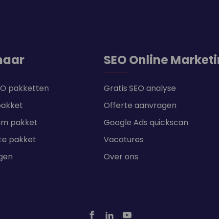
naar
SEO Online Market
SEO pakketten
Gratis SEO analyse
pakket
Offerte aanvragen
um pakket
Google Ads quickscan
te pakket
Vacatures
ngen
Over ons