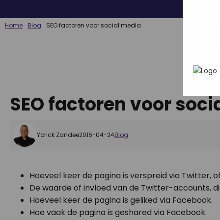
wat ji
Mark
webs
In h
adve
Home
Blog
SEO factoren voor social media
hoe 
geric
info
gebru
die z
SEO factoren voor soci
Yorick Zandee
2016-04-24
Blog
Hoeveel keer de pagina is verspreid via Twitter, of
De waarde of invloed van de Twitter-accounts, d
Hoeveel keer de pagina is geliked via Facebook.
Hoe vaak de pagina is geshared via Facebook.