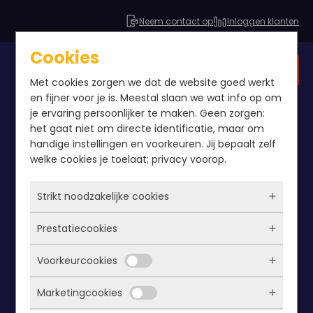
Neem contact op
Inloggen klanten
Cookies
Gratis SEO analyse
Met cookies zorgen we dat de website goed werkt
en fijner voor je is. Meestal slaan we wat info op om
je ervaring persoonlijker te maken. Geen zorgen:
het gaat niet om directe identificatie, maar om
handige instellingen en voorkeuren. Jij bepaalt zelf
welke cookies je toelaat; privacy voorop.
Strikt noodzakelijke cookies
Prestatiecookies
Deze cookies zorgen ervoor dat de website
überhaupt werkt. Ze zijn dus altijd actief en
Voorkeurcookies
kunnen niet worden uitgezet. Meestal worden
Met deze cookies zien we hoe vaak onze site
ze alleen geplaatst als jij iets doet, zoals
bezocht wordt, waar bezoekers vandaan
Marketingcookies
inloggen, een formulier invullen of je
komen en welke pagina’s populair zijn. Zo
Deze cookies onthouden jouw voorkeuren.
privacyvoorkeuren opslaan. Je kunt je browser
kunnen we de website blijven verbeteren.