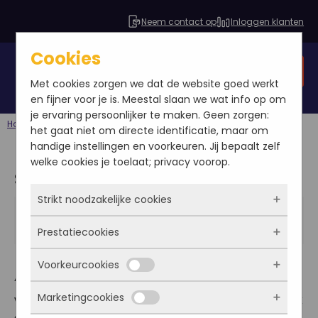
Neem contact op
Inloggen klanten
Cookies
Gratis SEO analyse
Met cookies zorgen we dat de website goed werkt
en fijner voor je is. Meestal slaan we wat info op om
je ervaring persoonlijker te maken. Geen zorgen:
Home
Blog
SEA specialist Anne
het gaat niet om directe identificatie, maar om
handige instellingen en voorkeuren. Jij bepaalt zelf
welke cookies je toelaat; privacy voorop.
SEA specialist Anne
Strikt noodzakelijke cookies
Anne Karreman
2012-09-24
Prestatiecookies
Blog
Deze cookies zorgen ervoor dat de website
überhaupt werkt. Ze zijn dus altijd actief en
Voorkeurcookies
kunnen niet worden uitgezet. Meestal worden
Met deze cookies zien we hoe vaak onze site
‘Of ik even een blog wil schrijven’, werd mij twee
ze alleen geplaatst als jij iets doet, zoals
bezocht wordt, waar bezoekers vandaan
Marketingcookies
weken geleden gevraagd. Maar natuurlijk, dat doe ik
inloggen, een formulier invullen of je
komen en welke pagina’s populair zijn. Zo
Deze cookies onthouden jouw voorkeuren.
privacyvoorkeuren opslaan. Je kunt je browser
even. Dacht ik.. Ik vind het zelf best leuk om teksten
kunnen we de website blijven verbeteren.