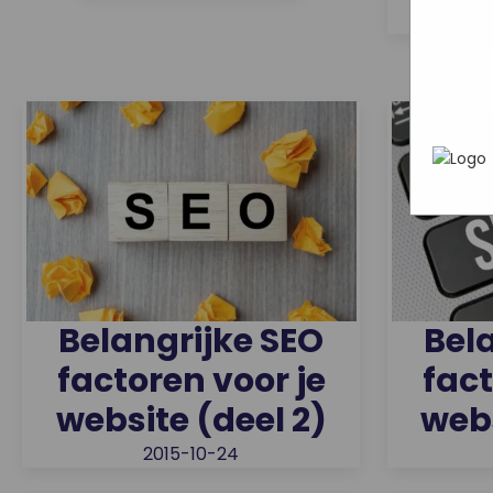
wat ji
Mark
webs
In h
adve
hoe 
geric
info
gebru
die z
Belangrijke SEO
Bel
factoren voor je
fact
website (deel 2)
webs
2015-10-24