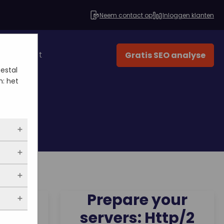
Neem contact op
Inloggen klanten
Contact
Gratis SEO analyse
eestal
n: het
dus
n
e
n we
llen,
Prepare your
de
eten
Dijk
servers: Http/2
 niet
n op