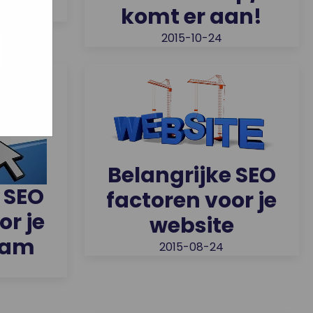
komt er aan!
ogle
2015-10-24
jke
aat
maar
Belangrijke SEO
 SEO
factoren voor je
or je
website
aam
2015-08-24