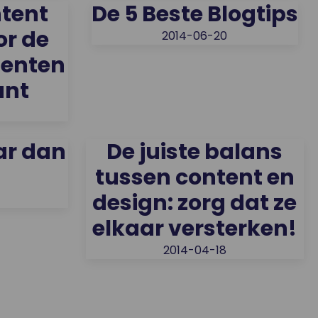
ntent
De 5 Beste Blogtips
or de
2014-06-20
enten
ant
ar dan
De juiste balans
tussen content en
design: zorg dat ze
elkaar versterken!
2014-04-18