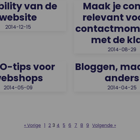
ility van de
Maak je co
website
relevant vo
contactmom
2014-12-15
met de kl
2014-08-29
EO-tips voor
Bloggen, ma
ebshops
anders
2014-05-09
2014-04-25
« Vorige
1
2
3
4
5
6
7
8
9
Volgende »