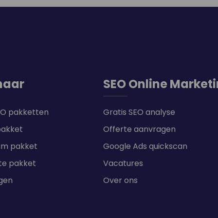
naar
SEO Online Market
SEO pakketten
Gratis SEO analyse
pakket
Offerte aanvragen
um pakket
Google Ads quickscan
te pakket
Vacatures
ngen
Over ons