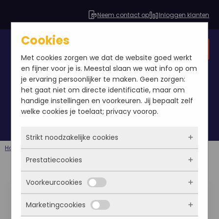
Neem contact op
Inloggen klanten
Cookies
Gratis SEO analyse
Met cookies zorgen we dat de website goed werkt
en fijner voor je is. Meestal slaan we wat info op om
je ervaring persoonlijker te maken. Geen zorgen:
het gaat niet om directe identificatie, maar om
online marketing
handige instellingen en voorkeuren. Jij bepaalt zelf
welke cookies je toelaat; privacy voorop.
Strikt noodzakelijke cookies
Home
Berichten
online marketing
Prestatiecookies
Deze cookies zorgen ervoor dat de website
überhaupt werkt. Ze zijn dus altijd actief en
Voorkeurcookies
Drie manieren om social
kunnen niet worden uitgezet. Meestal worden
Met deze cookies zien we hoe vaak onze site
ze alleen geplaatst als jij iets doet, zoals
bezocht wordt, waar bezoekers vandaan
media in te zetten
Marketingcookies
inloggen, een formulier invullen of je
komen en welke pagina’s populair zijn. Zo
Deze cookies onthouden jouw voorkeuren.
privacyvoorkeuren opslaan. Je kunt je browser
kunnen we de website blijven verbeteren.