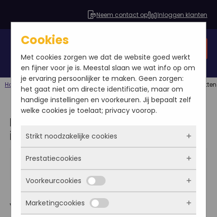
Neem contact op
Inloggen klanten
Cookies
Gratis SEO analyse
Met cookies zorgen we dat de website goed werkt
en fijner voor je is. Meestal slaan we wat info op om
je ervaring persoonlijker te maken. Geen zorgen:
Home
Blog
Social media
Drie manieren om social media in te zetten
het gaat niet om directe identificatie, maar om
handige instellingen en voorkeuren. Jij bepaalt zelf
welke cookies je toelaat; privacy voorop.
Drie manieren om social media
in te zetten
Strikt noodzakelijke cookies
Marit Vervaart
Prestatiecookies
Deze cookies zorgen ervoor dat de website
2014-03-07
überhaupt werkt. Ze zijn dus altijd actief en
Blog
|
Social media
Voorkeurcookies
kunnen niet worden uitgezet. Meestal worden
Met deze cookies zien we hoe vaak onze site
ze alleen geplaatst als jij iets doet, zoals
bezocht wordt, waar bezoekers vandaan
Marketingcookies
inloggen, een formulier invullen of je
Veel bedrijven beginnen met het gebruiken van
komen en welke pagina’s populair zijn. Zo
Deze cookies onthouden jouw voorkeuren.
privacyvoorkeuren opslaan. Je kunt je browser
kunnen we de website blijven verbeteren.