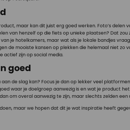
nd
roduct, maar kan dit juist erg goed werken. Foto’s delen va
len van henzelf op die fiets op unieke plaatsen? Dat zou z
 van je hotelkamers, maar wat als je lokale bandjes vra
gen de mooiste kansen op plekken die helemaal niet zo va
 actief zijn op social media.
dan goed
dia aan de slag kan? Focus je dan op lekker veel platforme
goed waar je doelgroep aanwezig is en wat je product het b
 dan om overal aanwezig te zijn, maar slechts zelden een
oen, maar we hopen dat dit je wat inspiratie heeft gege