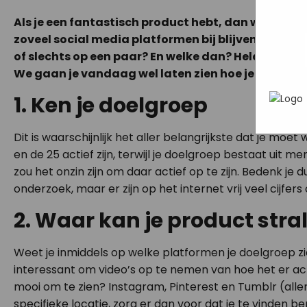
wat ji
Mark
webs
Als je een fantastisch product hebt, dan wil je dit 
In h
adve
zoveel social media platformen bij blijven komen z
hoe 
geric
of slechts op een paar? En welke dan? Helaas is di
info
We gaan je vandaag wel laten zien hoe je er in ee
gebru
die z
1. Ken je doelgroep
Dit is waarschijnlijk het aller belangrijkste dat je mo
en de 25 actief zijn, terwijl je doelgroep bestaat uit
zou het onzin zijn om daar actief op te zijn. Bedenk je 
onderzoek, maar er zijn op het internet vrij veel cijfers
2. Waar kan je product stra
Weet je inmiddels op welke platformen je doelgroep zich
interessant om video’s op te nemen van hoe het er ac
mooi om te zien? Instagram, Pinterest en Tumblr (alle
specifieke locatie, zorg er dan voor dat je te vinden b