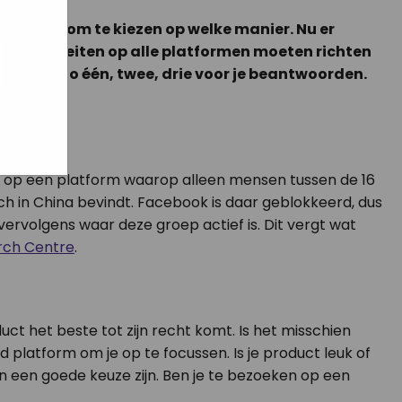
ilijk zijn om te kiezen op welke manier. Nu er
ogle
je activiteiten op alle platformen moeten richten
jke
gen niet zo één, twee, drie voor je beantwoorden.
aat
maar
aatst op een platform waarop alleen mensen tussen de 16
ich in China bevindt. Facebook is daar geblokkeerd, dus
k vervolgens waar deze groep actief is. Dit vergt wat
rch Centre
.
uct het beste tot zijn recht komt. Is het misschien
latform om je op te focussen. Is je product leuk of
n een goede keuze zijn. Ben je te bezoeken op een