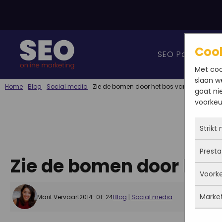
Coo
SEO Pakketten
Met coo
slaan w
Home
Blog
Social media
Zie de bomen door het bos van social med
gaat ni
voorkeur
Strikt
Presta
Deze 
Zie de bomen door het 
altij
Voork
gepla
Met 
priva
bezo
Marke
Marit Vervaart
2014-01-24
Blog
|
Social media
cook
de w
Deze
site 
dus n
ingev
meen