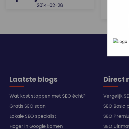
wat ji
Mark
2014-02-28
webs
In h
adve
hoe 
geric
info
gebru
die z
Laatste blogs
Direct 
Wat kost stoppen met SEO écht?
Vergelijk 
Gratis SEO scan
SEO Basic 
Lokale SEO specialist
SEO Premi
Hoger in Google komen
SEO Ultima