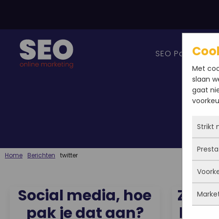
Coo
SEO Pakketten
Met coo
slaan w
gaat ni
voorkeur
Strikt
Presta
Deze 
Home
Berichten
twitter
altij
Voork
gepla
Met 
priva
bezo
Social media, hoe
Zie d
Marke
cook
de w
Deze
site 
pak je dat aan?
het b
dus n
ingev
meen