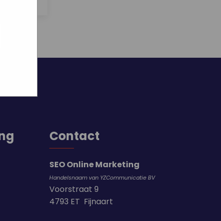
ogle
jke
aat
maar
ing
Contact
SEO Online Marketing
Handelsnaam van YZCommunicatie BV
Voorstraat 9
4793 ET Fijnaart