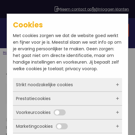
Neem contact op
Inloggen klanten
Cookies
Gratis SEO analyse
Met cookies zorgen we dat de website goed werkt
en fijner voor je is. Meestal slaan we wat info op om
je ervaring persoonlijker te maken. Geen zorgen:
Home
Blog
Social media
Twitter: wat levert het op?
het gaat niet om directe identificatie, maar om
handige instellingen en voorkeuren. Jij bepaalt zelf
welke cookies je toelaat; privacy voorop.
Twitter: wat levert het op?
Strikt noodzakelijke cookies
Marieke Slot
2013-04-22
Prestatiecookies
Social media
Deze cookies zorgen ervoor dat de website
überhaupt werkt. Ze zijn dus altijd actief en
Voorkeurcookies
kunnen niet worden uitgezet. Meestal worden
Met deze cookies zien we hoe vaak onze site
Een aantal keer per jaar wordt er in Breda een
ze alleen geplaatst als jij iets doet, zoals
bezocht wordt, waar bezoekers vandaan
Marketingcookies
social media avond gehouden, georganiseerd door
inloggen, een formulier invullen of je
komen en welke pagina’s populair zijn. Zo
Deze cookies onthouden jouw voorkeuren.
privacyvoorkeuren opslaan. Je kunt je browser
SocialMediaClub076. Afgelopen week was het
kunnen we de website blijven verbeteren.