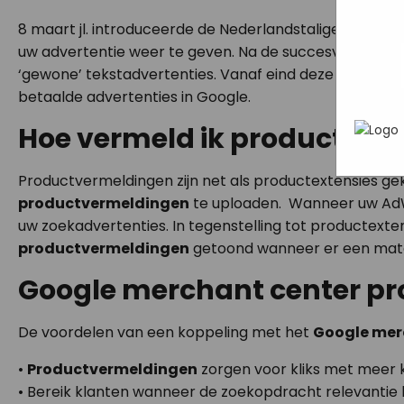
wat ji
Mark
webs
8 maart jl. introduceerde de Nederlandstalige AdWord
In h
adve
uw advertentie weer te geven. Na de succesvolle introd
hoe 
geric
‘gewone’ tekstadvertenties. Vanaf eind deze week zo
info
betaalde advertenties in Google.
gebru
die z
Hoe vermeld ik producten i
Productvermeldingen zijn net als productextensies g
productvermeldingen
te uploaden. Wanneer uw AdW
uw zoekadvertenties. In tegenstelling tot productexte
productvermeldingen
getoond wanneer er een match
Google merchant center p
De voordelen van een koppeling met het
Google mer
•
Productvermeldingen
zorgen voor kliks met meer k
• Bereik klanten wanneer de zoekopdracht relevantie