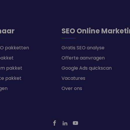
naar
SEO Online Market
SEO pakketten
Gratis SEO analyse
pakket
Offerte aanvragen
um pakket
Google Ads quickscan
te pakket
Vacatures
ngen
Over ons