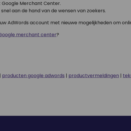
et Google Merchant Center.
l snel aan de hand van de wensen van zoekers.
n uw AdWords account met nieuwe mogelijkheden om onli
 Google merchant center
?
|
producten google adwords
|
productvermeldingen
|
tek