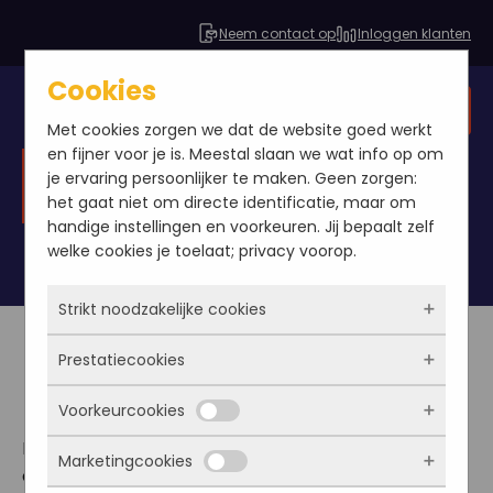
Neem contact op
Inloggen klanten
Cookies
Gratis SEO analyse
Met cookies zorgen we dat de website goed werkt
en fijner voor je is. Meestal slaan we wat info op om
je ervaring persoonlijker te maken. Geen zorgen:
SEO cursus & trainingen
het gaat niet om directe identificatie, maar om
handige instellingen en voorkeuren. Jij bepaalt zelf
welke cookies je toelaat; privacy voorop.
Strikt noodzakelijke cookies
Prestatiecookies
Deze cookies zorgen ervoor dat de website
überhaupt werkt. Ze zijn dus altijd actief en
Zelf SEO doen?
Voorkeurcookies
kunnen niet worden uitgezet. Meestal worden
Met deze cookies zien we hoe vaak onze site
ze alleen geplaatst als jij iets doet, zoals
bezocht wordt, waar bezoekers vandaan
Binnenkort starten wij met het aanbieden van
Marketingcookies
inloggen, een formulier invullen of je
komen en welke pagina’s populair zijn. Zo
Deze cookies onthouden jouw voorkeuren.
online SEO cursussen.
privacyvoorkeuren opslaan. Je kunt je browser
kunnen we de website blijven verbeteren.