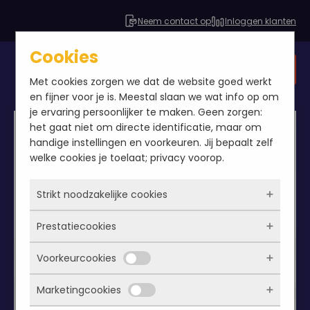
Neem contact op
Inloggen klanten
Cookies
Gratis SEO analyse
Met cookies zorgen we dat de website goed werkt
en fijner voor je is. Meestal slaan we wat info op om
je ervaring persoonlijker te maken. Geen zorgen:
het gaat niet om directe identificatie, maar om
handige instellingen en voorkeuren. Jij bepaalt zelf
welke cookies je toelaat; privacy voorop.
Strikt noodzakelijke cookies
Prestatiecookies
Deze cookies zorgen ervoor dat de website
überhaupt werkt. Ze zijn dus altijd actief en
Voorkeurcookies
kunnen niet worden uitgezet. Meestal worden
Met deze cookies zien we hoe vaak onze site
ze alleen geplaatst als jij iets doet, zoals
bezocht wordt, waar bezoekers vandaan
Marketingcookies
inloggen, een formulier invullen of je
komen en welke pagina’s populair zijn. Zo
Deze cookies onthouden jouw voorkeuren.
privacyvoorkeuren opslaan. Je kunt je browser
kunnen we de website blijven verbeteren.