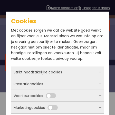
Neem contact op
Inloggen klanten
Cookies
Gratis SEO analyse
Met cookies zorgen we dat de website goed werkt
en fijner voor je is. Meestal slaan we wat info op om
je ervaring persoonlijker te maken. Geen zorgen:
het gaat niet om directe identificatie, maar om
handige instellingen en voorkeuren. Jij bepaalt zelf
welke cookies je toelaat; privacy voorop.
Laptophoesbedrukken.nl
Strikt noodzakelijke cookies
Prestatiecookies
Deze cookies zorgen ervoor dat de website
überhaupt werkt. Ze zijn dus altijd actief en
Voorkeurcookies
kunnen niet worden uitgezet. Meestal worden
Met deze cookies zien we hoe vaak onze site
ze alleen geplaatst als jij iets doet, zoals
bezocht wordt, waar bezoekers vandaan
Marketingcookies
inloggen, een formulier invullen of je
komen en welke pagina’s populair zijn. Zo
Deze cookies onthouden jouw voorkeuren.
privacyvoorkeuren opslaan. Je kunt je browser
kunnen we de website blijven verbeteren.