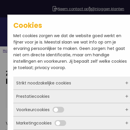
Neem contact op
Inloggen klanten
Cookies
Gratis SEO analyse
Met cookies zorgen we dat de website goed werkt en
fijner voor je is. Meestal slaan we wat info op om je
ervaring persoonlijker te maken. Geen zorgen: het gaat
Home
Blog
Linkbuilding
Zoekwoordenonderzoek: Wat houdt het in?
niet om directe identificatie, maar om handige
instellingen en voorkeuren. Jij bepaalt zelf welke cookies
je toelaat; privacy voorop.
Zoekwoordenonderzoek: Wat
houdt het in?
Strikt noodzakelijke cookies
Yvette Damen
Prestatiecookies
Deze cookies zorgen ervoor dat de website
2013-05-13
Content
|
Linkbuilding
überhaupt werkt. Ze zijn dus altijd actief en kunnen
Voorkeurcookies
niet worden uitgezet. Meestal worden ze alleen
Met deze cookies zien we hoe vaak onze site
geplaatst als jij iets doet, zoals inloggen, een
bezocht wordt, waar bezoekers vandaan komen en
Marketingcookies
Voordat er een adviesrapport wordt gemaakt en be
formulier invullen of je privacyvoorkeuren opslaan.
welke pagina’s populair zijn. Zo kunnen we de
Deze cookies onthouden jouw voorkeuren.