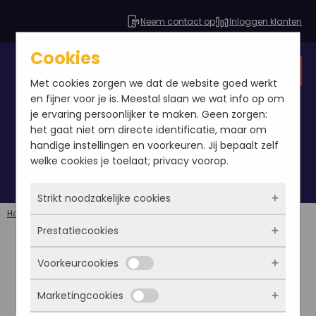
Neem contact op
Inloggen klanten
Cookies
Gratis SEO analyse
Met cookies zorgen we dat de website goed werkt
en fijner voor je is. Meestal slaan we wat info op om
je ervaring persoonlijker te maken. Geen zorgen:
het gaat niet om directe identificatie, maar om
Content
handige instellingen en voorkeuren. Jij bepaalt zelf
welke cookies je toelaat; privacy voorop.
Strikt noodzakelijke cookies
Home
Berichten
Blog
Content
Prestatiecookies
Deze cookies zorgen ervoor dat de website
überhaupt werkt. Ze zijn dus altijd actief en
Voorkeurcookies
kunnen niet worden uitgezet. Meestal worden
Met deze cookies zien we hoe vaak onze site
ze alleen geplaatst als jij iets doet, zoals
bezocht wordt, waar bezoekers vandaan
Marketingcookies
inloggen, een formulier invullen of je
komen en welke pagina’s populair zijn. Zo
Deze cookies onthouden jouw voorkeuren.
privacyvoorkeuren opslaan. Je kunt je browser
kunnen we de website blijven verbeteren.