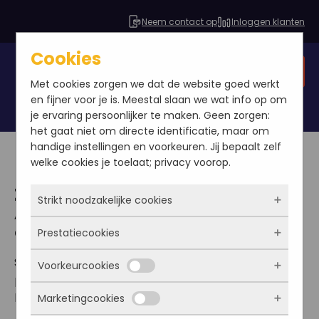
Neem contact op
Inloggen klanten
Cookies
Gratis SEO analyse
Met cookies zorgen we dat de website goed werkt
en fijner voor je is. Meestal slaan we wat info op om
je ervaring persoonlijker te maken. Geen zorgen:
het gaat niet om directe identificatie, maar om
handige instellingen en voorkeuren. Jij bepaalt zelf
welke cookies je toelaat; privacy voorop.
Zelf SEO doen
Strikt noodzakelijke cookies
Alles over zoekmachine
optimalisatie
Prestatiecookies
Deze cookies zorgen ervoor dat de website
überhaupt werkt. Ze zijn dus altijd actief en
SEO en online marketing bureaus schieten als
Voorkeurcookies
kunnen niet worden uitgezet. Meestal worden
Met deze cookies zien we hoe vaak onze site
paddenstoelen uit de grond. Maar wat is SEO, en
ze alleen geplaatst als jij iets doet, zoals
bezocht wordt, waar bezoekers vandaan
kun je het zelf ook?
Marketingcookies
inloggen, een formulier invullen of je
komen en welke pagina’s populair zijn. Zo
Deze cookies onthouden jouw voorkeuren.
privacyvoorkeuren opslaan. Je kunt je browser
kunnen we de website blijven verbeteren.