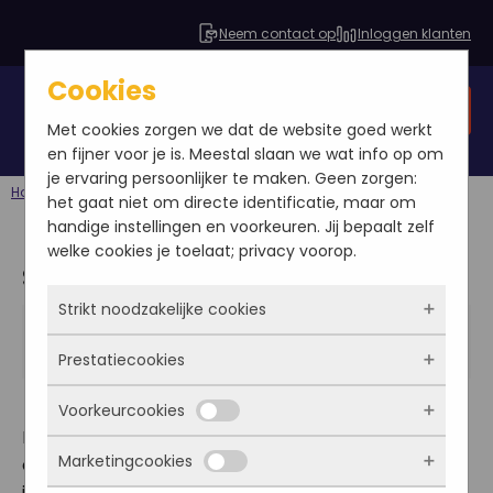
Neem contact op
Inloggen klanten
Cookies
Gratis SEO analyse
Met cookies zorgen we dat de website goed werkt
en fijner voor je is. Meestal slaan we wat info op om
je ervaring persoonlijker te maken. Geen zorgen:
Home
Blog
Stagiair Yannick
het gaat niet om directe identificatie, maar om
handige instellingen en voorkeuren. Jij bepaalt zelf
welke cookies je toelaat; privacy voorop.
Stagiair Yannick
Strikt noodzakelijke cookies
Yannick Jonkheijm
2013-09-19
Prestatiecookies
Blog
Deze cookies zorgen ervoor dat de website
überhaupt werkt. Ze zijn dus altijd actief en
Voorkeurcookies
kunnen niet worden uitgezet. Meestal worden
Met deze cookies zien we hoe vaak onze site
Hallo! Mijn naam is Yannick Jonkheijm, 19 jaar. Ik kom
ze alleen geplaatst als jij iets doet, zoals
bezocht wordt, waar bezoekers vandaan
Marketingcookies
e
oorspronkelijk uit Zeeland, maar zit nu voor mijn 3
inloggen, een formulier invullen of je
komen en welke pagina’s populair zijn. Zo
Deze cookies onthouden jouw voorkeuren.
privacyvoorkeuren opslaan. Je kunt je browser
jaar op kamers hier in Breda. Ik volg de opleiding
kunnen we de website blijven verbeteren.