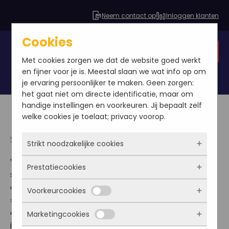
Neem contact op
Inloggen klanten
Cookies
Gratis SEO analyse
Met cookies zorgen we dat de website goed werkt
en fijner voor je is. Meestal slaan we wat info op om
je ervaring persoonlijker te maken. Geen zorgen:
het gaat niet om directe identificatie, maar om
handige instellingen en voorkeuren. Jij bepaalt zelf
welke cookies je toelaat; privacy voorop.
SEO Dashboard
Strikt noodzakelijke cookies
Wil je meer inzicht in hoe jouw bedrijf er online voor
Prestatiecookies
Deze cookies zorgen ervoor dat de website
staat en zien wat je inspanningen voor SEO
überhaupt werkt. Ze zijn dus altijd actief en
optimalisatie nu eigenlijk opleveren? Onze
SEO
Voorkeurcookies
kunnen niet worden uitgezet. Meestal worden
Met deze cookies zien we hoe vaak onze site
software
maakt het mogelijk. In onze speciaal
ze alleen geplaatst als jij iets doet, zoals
bezocht wordt, waar bezoekers vandaan
ontwikkelde software heb je in één oogopslag
Marketingcookies
inloggen, een formulier invullen of je
komen en welke pagina’s populair zijn. Zo
Deze cookies onthouden jouw voorkeuren.
inzichtelijk hoe goed potentiële klanten jouw bedrijf
privacyvoorkeuren opslaan. Je kunt je browser
kunnen we de website blijven verbeteren.