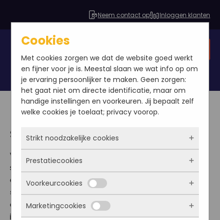
Neem contact op
Inloggen klanten
Cookies
Gratis SEO analyse
Met cookies zorgen we dat de website goed werkt
en fijner voor je is. Meestal slaan we wat info op om
je ervaring persoonlijker te maken. Geen zorgen:
het gaat niet om directe identificatie, maar om
handige instellingen en voorkeuren. Jij bepaalt zelf
welke cookies je toelaat; privacy voorop.
SEO Dashboard
Strikt noodzakelijke cookies
Wil je meer inzicht in hoe jouw bedrijf er online voor
Prestatiecookies
Deze cookies zorgen ervoor dat de website
staat en zien wat je inspanningen voor SEO
überhaupt werkt. Ze zijn dus altijd actief en
optimalisatie nu eigenlijk opleveren? Onze
SEO
Voorkeurcookies
kunnen niet worden uitgezet. Meestal worden
Met deze cookies zien we hoe vaak onze site
software
maakt het mogelijk. In onze speciaal
ze alleen geplaatst als jij iets doet, zoals
bezocht wordt, waar bezoekers vandaan
ontwikkelde software heb je in één oogopslag
Marketingcookies
inloggen, een formulier invullen of je
komen en welke pagina’s populair zijn. Zo
Deze cookies onthouden jouw voorkeuren.
inzichtelijk hoe goed potentiële klanten jouw bedrijf
privacyvoorkeuren opslaan. Je kunt je browser
kunnen we de website blijven verbeteren.