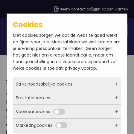
Neem contact op
Inloggen klanten
Cookies
Gratis SEO analyse
Met cookies zorgen we dat de website goed werkt
en fijner voor je is. Meestal slaan we wat info op om
je ervaring persoonlijker te maken. Geen zorgen:
het gaat niet om directe identificatie, maar om
handige instellingen en voorkeuren. Jij bepaalt zelf
welke cookies je toelaat; privacy voorop.
SEO Dashboard
Strikt noodzakelijke cookies
Wil je meer inzicht in hoe jouw bedrijf er online voor
Prestatiecookies
Deze cookies zorgen ervoor dat de website
staat en zien wat je inspanningen voor SEO
überhaupt werkt. Ze zijn dus altijd actief en
optimalisatie nu eigenlijk opleveren? Onze
SEO
Voorkeurcookies
kunnen niet worden uitgezet. Meestal worden
Met deze cookies zien we hoe vaak onze site
software
maakt het mogelijk. In onze speciaal
ze alleen geplaatst als jij iets doet, zoals
bezocht wordt, waar bezoekers vandaan
ontwikkelde software heb je in één oogopslag
Marketingcookies
inloggen, een formulier invullen of je
komen en welke pagina’s populair zijn. Zo
Deze cookies onthouden jouw voorkeuren.
inzichtelijk hoe goed potentiële klanten jouw bedrijf
privacyvoorkeuren opslaan. Je kunt je browser
kunnen we de website blijven verbeteren.