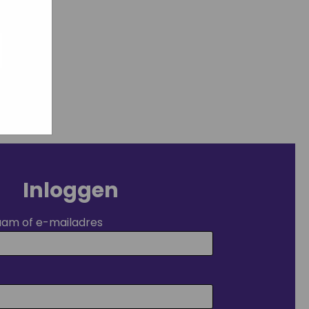
ogle
jke
aat
maar
ussen.
Inloggen
aam of e-mailadres