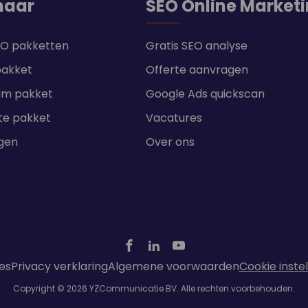
naar
SEO Online Market
SEO pakketten
Gratis SEO analyse
pakket
Offerte aanvragen
um pakket
Google Ads quickscan
te pakket
Vacatures
ngen
Over ons
es
Privacy verklaring
Algemene voorwaarden
Cookie inste
Copyright © 2026 YZCommunicatie BV. Alle rechten voorbehouden.