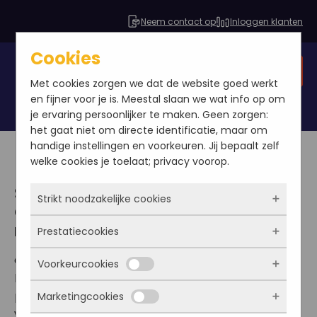
Neem contact op
Inloggen klanten
Cookies
Gratis SEO analyse
Met cookies zorgen we dat de website goed werkt
en fijner voor je is. Meestal slaan we wat info op om
je ervaring persoonlijker te maken. Geen zorgen:
het gaat niet om directe identificatie, maar om
handige instellingen en voorkeuren. Jij bepaalt zelf
welke cookies je toelaat; privacy voorop.
SEO content optimalisatie
Strikt noodzakelijke cookies
Content optimalisatie zorgt voor
meer bezoekers naar je website
Prestatiecookies
Deze cookies zorgen ervoor dat de website
überhaupt werkt. Ze zijn dus altijd actief en
Ook hier is zoekmachine optimalisatie erg
Voorkeurcookies
kunnen niet worden uitgezet. Meestal worden
Met deze cookies zien we hoe vaak onze site
belangrijk: ga aan de slag met zoekwoorden. Stel
ze alleen geplaatst als jij iets doet, zoals
bezocht wordt, waar bezoekers vandaan
per pagina 1 tot 4 zoekwoorden vast. Bedenk goed
Marketingcookies
inloggen, een formulier invullen of je
komen en welke pagina’s populair zijn. Zo
Deze cookies onthouden jouw voorkeuren.
welke zoekwoorden je kiest, doe dit vanuit de
privacyvoorkeuren opslaan. Je kunt je browser
kunnen we de website blijven verbeteren.