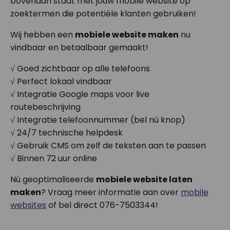
bovenaan staat met jouw mobile website op
zoektermen die potentiële klanten gebruiken!
Wij hebben een
mobiele website maken
nu
vindbaar en betaalbaar gemaakt!
√ Goed zichtbaar op alle telefoons
√ Perfect lokaal vindbaar
√ Integratie Google maps voor live
routebeschrijving
√ Integratie telefoonnummer (bel nú knop)
√ 24/7 technische helpdesk
√ Gebruik CMS om zelf de teksten aan te passen
√ Binnen 72 uur online
Nú geoptimaliseerde
mobiele website laten
maken
? Vraag meer informatie aan over
mobile
websites
of bel direct 076-7503344!