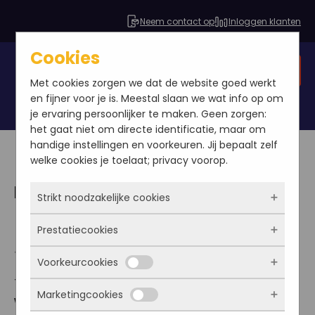
Neem contact op
Inloggen klanten
Cookies
Gratis SEO analyse
Met cookies zorgen we dat de website goed werkt
en fijner voor je is. Meestal slaan we wat info op om
je ervaring persoonlijker te maken. Geen zorgen:
het gaat niet om directe identificatie, maar om
handige instellingen en voorkeuren. Jij bepaalt zelf
welke cookies je toelaat; privacy voorop.
Mobile websites
Strikt noodzakelijke cookies
Mobile websites, klein
Prestatiecookies
Deze cookies zorgen ervoor dat de website
scherm grote kansen!
überhaupt werkt. Ze zijn dus altijd actief en
Voorkeurcookies
kunnen niet worden uitgezet. Meestal worden
Met deze cookies zien we hoe vaak onze site
ze alleen geplaatst als jij iets doet, zoals
Tegenwoordig is SEO voor
mobile
bezocht wordt, waar bezoekers vandaan
Marketingcookies
inloggen, een formulier invullen of je
komen en welke pagina’s populair zijn. Zo
websites
helemaal in. Dat vinden we niet gek,
Deze cookies onthouden jouw voorkeuren.
privacyvoorkeuren opslaan. Je kunt je browser
kunnen we de website blijven verbeteren.