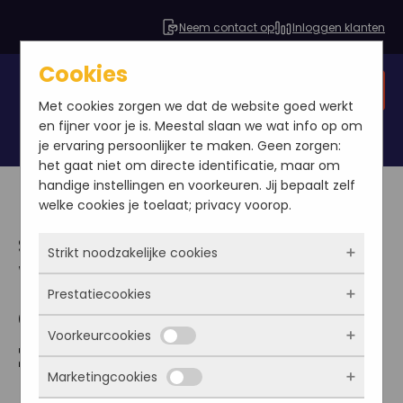
Neem contact op
Inloggen klanten
Cookies
Gratis SEO analyse
Met cookies zorgen we dat de website goed werkt
en fijner voor je is. Meestal slaan we wat info op om
je ervaring persoonlijker te maken. Geen zorgen:
het gaat niet om directe identificatie, maar om
handige instellingen en voorkeuren. Jij bepaalt zelf
welke cookies je toelaat; privacy voorop.
SEO Basic pakket
Strikt noodzakelijke cookies
Website
Prestatiecookies
Deze cookies zorgen ervoor dat de website
optimalisatie voor
überhaupt werkt. Ze zijn dus altijd actief en
Voorkeurcookies
kunnen niet worden uitgezet. Meestal worden
zoekmachines met
Met deze cookies zien we hoe vaak onze site
ze alleen geplaatst als jij iets doet, zoals
bezocht wordt, waar bezoekers vandaan
Marketingcookies
inloggen, een formulier invullen of je
het Basic pakket
komen en welke pagina’s populair zijn. Zo
Deze cookies onthouden jouw voorkeuren.
privacyvoorkeuren opslaan. Je kunt je browser
kunnen we de website blijven verbeteren.