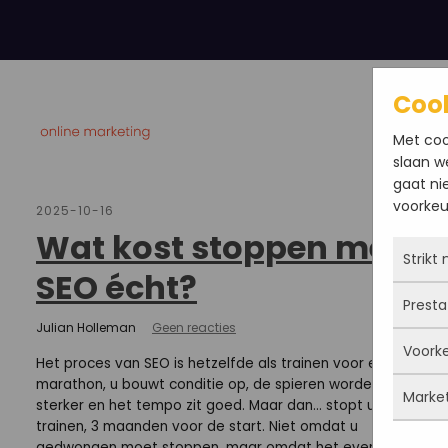
Coo
SEO Pakketten
Met coo
slaan w
gaat ni
voorkeur
2025-10-16
Wat kost stoppen met
Strikt
SEO écht?
Presta
Deze 
Julian Holleman
Geen reacties
altij
Voork
gepla
Met 
Het proces van SEO is hetzelfde als trainen voor een
priva
bezo
marathon, u bouwt conditie op, de spieren worden
Marke
cook
de w
Deze
sterker en het tempo zit goed. Maar dan… stopt u met
site 
dus n
trainen, 3 maanden voor de start. Niet omdat u
ingev
meen
gedwongen moet stoppen, maar omdat het even niet