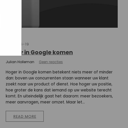
ogle
jke
aat
maar
2025-06-19
Hoger in Google komen
Julian Holleman
Geen reacties
Hoger in Google komen betekent niets meer of minder
dan: boven uw concurrenten staan wanneer uw klant
zoekt naar uw product of dienst. Hoe hoger uw positie,
hoe groter de kans dat iemand op uw website terecht
komt. En uiteindelijk gaat het daarom: meer bezoekers,
meer aanvragen, meer omzet. Maar let...
READ MORE