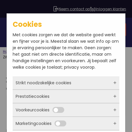
Neem contact op
Inloggen klanten
Cookies
Gratis SEO analyse
Met cookies zorgen we dat de website goed werkt
en fijner voor je is. Meestal slaan we wat info op om
je ervaring persoonlijker te maken. Geen zorgen:
Home
Blog
Google Analytics
het gaat niet om directe identificatie, maar om
Zit bovenop je website met aangepaste meldingen
handige instellingen en voorkeuren. Jij bepaalt zelf
welke cookies je toelaat; privacy voorop.
Zit bovenop je website met
Strikt noodzakelijke cookies
aangepaste meldingen
Prestatiecookies
Deze cookies zorgen ervoor dat de website
Gijs Weterings
überhaupt werkt. Ze zijn dus altijd actief en
2013-07-02
Voorkeurcookies
Google Analytics
kunnen niet worden uitgezet. Meestal worden
Met deze cookies zien we hoe vaak onze site
ze alleen geplaatst als jij iets doet, zoals
bezocht wordt, waar bezoekers vandaan
Marketingcookies
inloggen, een formulier invullen of je
komen en welke pagina’s populair zijn. Zo
Deze cookies onthouden jouw voorkeuren.
Niet iedereen kan 24 uur per dag bezig zijn met zijn
privacyvoorkeuren opslaan. Je kunt je browser
kunnen we de website blijven verbeteren.