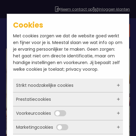
Neem contact op
Inloggen klanten
Cookies
Gratis SEO analyse
Met cookies zorgen we dat de website goed werkt
en fijner voor je is. Meestal slaan we wat info op om
je ervaring persoonlijker te maken. Geen zorgen:
het gaat niet om directe identificatie, maar om
handige instellingen en voorkeuren. Jij bepaalt zelf
welke cookies je toelaat; privacy voorop.
Strikt noodzakelijke cookies
Prestatiecookies
Deze cookies zorgen ervoor dat de website
überhaupt werkt. Ze zijn dus altijd actief en
Voorkeurcookies
kunnen niet worden uitgezet. Meestal worden
Met deze cookies zien we hoe vaak onze site
ze alleen geplaatst als jij iets doet, zoals
bezocht wordt, waar bezoekers vandaan
Marketingcookies
inloggen, een formulier invullen of je
komen en welke pagina’s populair zijn. Zo
Deze cookies onthouden jouw voorkeuren.
privacyvoorkeuren opslaan. Je kunt je browser
kunnen we de website blijven verbeteren.