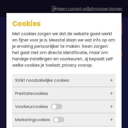
Neem contact op
Inloggen klanten
Cookies
Gratis SEO analyse
Met cookies zorgen we dat de website goed werkt
en fijner voor je is. Meestal slaan we wat info op om
je ervaring persoonlijker te maken. Geen zorgen:
het gaat niet om directe identificatie, maar om
handige instellingen en voorkeuren. Jij bepaalt zelf
welke cookies je toelaat; privacy voorop.
Strikt noodzakelijke cookies
Prestatiecookies
Deze cookies zorgen ervoor dat de website
überhaupt werkt. Ze zijn dus altijd actief en
Voorkeurcookies
kunnen niet worden uitgezet. Meestal worden
Met deze cookies zien we hoe vaak onze site
ze alleen geplaatst als jij iets doet, zoals
bezocht wordt, waar bezoekers vandaan
Marketingcookies
inloggen, een formulier invullen of je
komen en welke pagina’s populair zijn. Zo
Deze cookies onthouden jouw voorkeuren.
privacyvoorkeuren opslaan. Je kunt je browser
kunnen we de website blijven verbeteren.