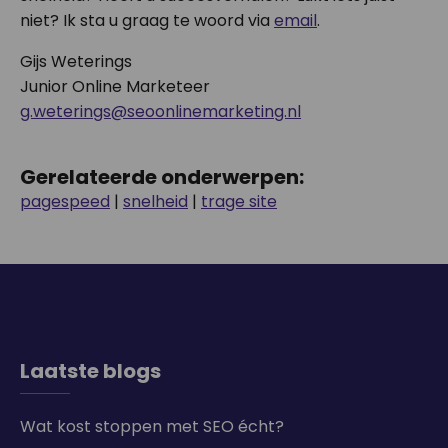
niet? Ik sta u graag te woord via
email
.
Gijs Weterings
Junior Online Marketeer
g.weterings@seoonlinemarketing.nl
Gerelateerde onderwerpen:
pagespeed
|
snelheid
|
trage site
Laatste blogs
Wat kost stoppen met SEO écht?