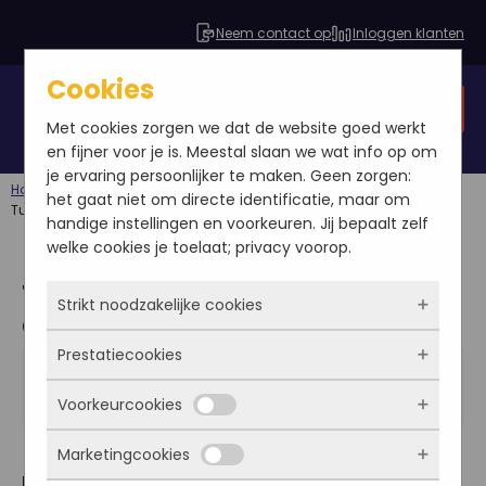
Neem contact op
Inloggen klanten
Cookies
Gratis SEO analyse
Met cookies zorgen we dat de website goed werkt
en fijner voor je is. Meestal slaan we wat info op om
je ervaring persoonlijker te maken. Geen zorgen:
Home
Blog
Webmasters
het gaat niet om directe identificatie, maar om
Turbo-charge je website met deze tips & trucs!
handige instellingen en voorkeuren. Jij bepaalt zelf
welke cookies je toelaat; privacy voorop.
Turbo-charge je website met
Strikt noodzakelijke cookies
deze tips & trucs!
Prestatiecookies
Deze cookies zorgen ervoor dat de website
Gijs Weterings
überhaupt werkt. Ze zijn dus altijd actief en
2014-02-21
Voorkeurcookies
Techniek
|
Webmasters
kunnen niet worden uitgezet. Meestal worden
Met deze cookies zien we hoe vaak onze site
ze alleen geplaatst als jij iets doet, zoals
bezocht wordt, waar bezoekers vandaan
Marketingcookies
inloggen, een formulier invullen of je
komen en welke pagina’s populair zijn. Zo
Deze cookies onthouden jouw voorkeuren.
Het is inmiddels algemeen bekend dat Google
privacyvoorkeuren opslaan. Je kunt je browser
kunnen we de website blijven verbeteren.