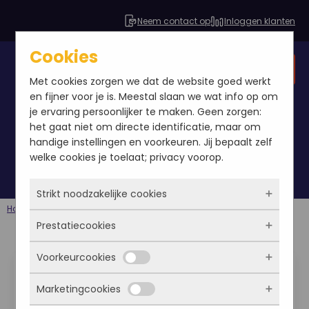
Neem contact op
Inloggen klanten
Cookies
Gratis SEO analyse
Met cookies zorgen we dat de website goed werkt
en fijner voor je is. Meestal slaan we wat info op om
je ervaring persoonlijker te maken. Geen zorgen:
het gaat niet om directe identificatie, maar om
linkbuilding 2.0
handige instellingen en voorkeuren. Jij bepaalt zelf
welke cookies je toelaat; privacy voorop.
Strikt noodzakelijke cookies
Home
Berichten
linkbuilding 2.0
Prestatiecookies
Deze cookies zorgen ervoor dat de website
überhaupt werkt. Ze zijn dus altijd actief en
Voorkeurcookies
Linkbuilding 2.0, links
kunnen niet worden uitgezet. Meestal worden
Met deze cookies zien we hoe vaak onze site
ze alleen geplaatst als jij iets doet, zoals
bezocht wordt, waar bezoekers vandaan
moet je verdienen
Marketingcookies
inloggen, een formulier invullen of je
komen en welke pagina’s populair zijn. Zo
Deze cookies onthouden jouw voorkeuren.
privacyvoorkeuren opslaan. Je kunt je browser
kunnen we de website blijven verbeteren.