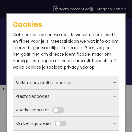
Neem contact op
Inloggen klanten
Cookies
Gratis SEO analyse
Met cookies zorgen we dat de website goed werkt
en fijner voor je is. Meestal slaan we wat info op om
je ervaring persoonlijker te maken. Geen zorgen:
het gaat niet om directe identificatie, maar om
linkbuild kennis overdragen
handige instellingen en voorkeuren. Jij bepaalt zelf
welke cookies je toelaat; privacy voorop.
Strikt noodzakelijke cookies
Home
Berichten
linkbuild kennis overdragen
Prestatiecookies
Deze cookies zorgen ervoor dat de website
überhaupt werkt. Ze zijn dus altijd actief en
Voorkeurcookies
Linkbuild expert,
kunnen niet worden uitgezet. Meestal worden
Met deze cookies zien we hoe vaak onze site
ze alleen geplaatst als jij iets doet, zoals
bezocht wordt, waar bezoekers vandaan
leergierige
Marketingcookies
inloggen, een formulier invullen of je
komen en welke pagina’s populair zijn. Zo
Deze cookies onthouden jouw voorkeuren.
privacyvoorkeuren opslaan. Je kunt je browser
kunnen we de website blijven verbeteren.