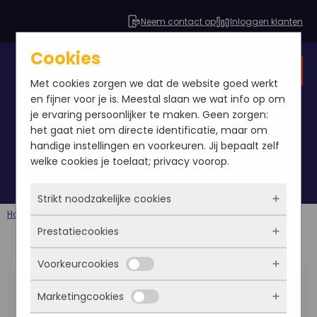
Neem contact op
Inloggen klanten
Cookies
Gratis SEO analyse
Met cookies zorgen we dat de website goed werkt
en fijner voor je is. Meestal slaan we wat info op om
je ervaring persoonlijker te maken. Geen zorgen:
het gaat niet om directe identificatie, maar om
landingspagina
handige instellingen en voorkeuren. Jij bepaalt zelf
welke cookies je toelaat; privacy voorop.
Strikt noodzakelijke cookies
Home
Berichten
landingspagina
Prestatiecookies
Deze cookies zorgen ervoor dat de website
überhaupt werkt. Ze zijn dus altijd actief en
Voorkeurcookies
Verkoopsites inzetten als
kunnen niet worden uitgezet. Meestal worden
Met deze cookies zien we hoe vaak onze site
ze alleen geplaatst als jij iets doet, zoals
bezocht wordt, waar bezoekers vandaan
landingspagina voor
Marketingcookies
inloggen, een formulier invullen of je
komen en welke pagina’s populair zijn. Zo
Deze cookies onthouden jouw voorkeuren.
privacyvoorkeuren opslaan. Je kunt je browser
kunnen we de website blijven verbeteren.