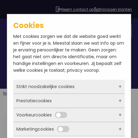
Neem contact op
Inloggen klanten
Cookies
Gratis SEO analyse
Met cookies zorgen we dat de website goed werkt
en fijner voor je is. Meestal slaan we wat info op om
je ervaring persoonlijker te maken. Geen zorgen:
het gaat niet om directe identificatie, maar om
cookies
handige instellingen en voorkeuren. Jij bepaalt zelf
welke cookies je toelaat; privacy voorop.
Strikt noodzakelijke cookies
Home
Berichten
cookies
Prestatiecookies
Deze cookies zorgen ervoor dat de website
überhaupt werkt. Ze zijn dus altijd actief en
Voorkeurcookies
Advies SEO Online
kunnen niet worden uitgezet. Meestal worden
Met deze cookies zien we hoe vaak onze site
ze alleen geplaatst als jij iets doet, zoals
bezocht wordt, waar bezoekers vandaan
Marketing inzake de
Marketingcookies
inloggen, een formulier invullen of je
komen en welke pagina’s populair zijn. Zo
Deze cookies onthouden jouw voorkeuren.
privacyvoorkeuren opslaan. Je kunt je browser
kunnen we de website blijven verbeteren.