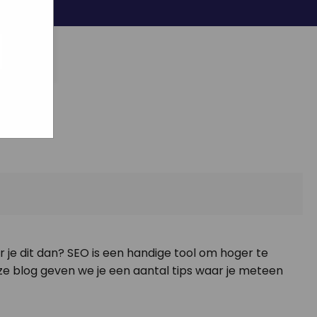
ogle
jke
aat
maar
r je dit dan? SEO is een handige tool om hoger te
ze blog geven we je een aantal tips waar je meteen