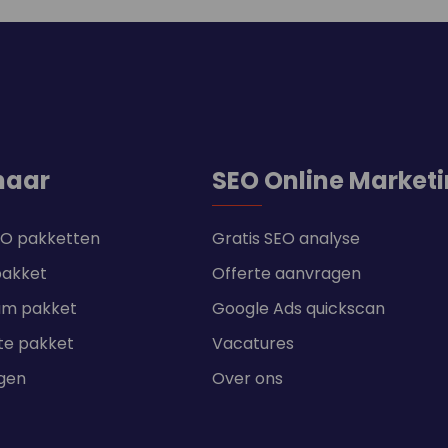
naar
SEO Online Market
SEO pakketten
Gratis SEO analyse
pakket
Offerte aanvragen
um pakket
Google Ads quickscan
te pakket
Vacatures
ngen
Over ons