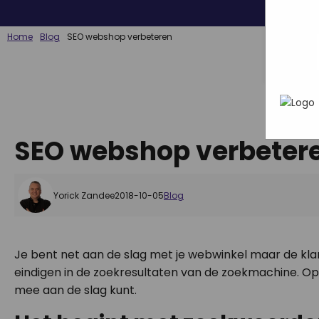
wat ji
Mark
webs
In h
adve
Home
Blog
SEO webshop verbeteren
hoe 
geric
info
gebru
die z
SEO webshop verbeter
Yorick Zandee
2018-10-05
Blog
Je bent net aan de slag met je webwinkel maar de klant
eindigen in de zoekresultaten van de zoekmachine. Op 
mee aan de slag kunt.