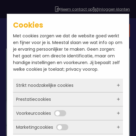
Neem contact op
Inloggen klanten
Cookies
Gratis SEO analyse
Met cookies zorgen we dat de website goed werkt
en fijner voor je is. Meestal slaan we wat info op om
je ervaring persoonlijker te maken. Geen zorgen:
het gaat niet om directe identificatie, maar om
handige instellingen en voorkeuren. Jij bepaalt zelf
welke cookies je toelaat; privacy voorop.
Strikt noodzakelijke cookies
Prestatiecookies
Deze cookies zorgen ervoor dat de website
überhaupt werkt. Ze zijn dus altijd actief en
Voorkeurcookies
kunnen niet worden uitgezet. Meestal worden
Met deze cookies zien we hoe vaak onze site
ze alleen geplaatst als jij iets doet, zoals
bezocht wordt, waar bezoekers vandaan
Marketingcookies
inloggen, een formulier invullen of je
komen en welke pagina’s populair zijn. Zo
Deze cookies onthouden jouw voorkeuren.
privacyvoorkeuren opslaan. Je kunt je browser
kunnen we de website blijven verbeteren.