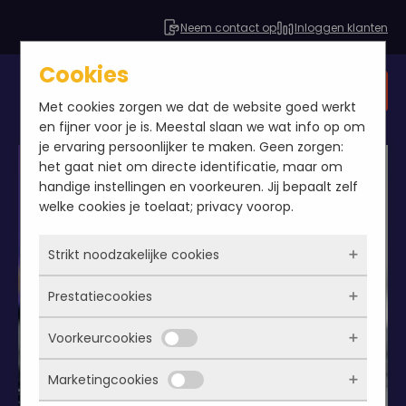
Neem contact op
Inloggen klanten
Cookies
Gratis SEO analyse
Met cookies zorgen we dat de website goed werkt
en fijner voor je is. Meestal slaan we wat info op om
je ervaring persoonlijker te maken. Geen zorgen:
het gaat niet om directe identificatie, maar om
handige instellingen en voorkeuren. Jij bepaalt zelf
welke cookies je toelaat; privacy voorop.
Strikt noodzakelijke cookies
Prestatiecookies
Deze cookies zorgen ervoor dat de website
überhaupt werkt. Ze zijn dus altijd actief en
Voorkeurcookies
kunnen niet worden uitgezet. Meestal worden
Met deze cookies zien we hoe vaak onze site
ze alleen geplaatst als jij iets doet, zoals
bezocht wordt, waar bezoekers vandaan
Marketingcookies
inloggen, een formulier invullen of je
komen en welke pagina’s populair zijn. Zo
Deze cookies onthouden jouw voorkeuren.
privacyvoorkeuren opslaan. Je kunt je browser
kunnen we de website blijven verbeteren.