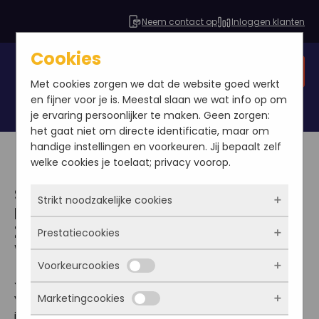
Neem contact op
Inloggen klanten
Cookies
Gratis SEO analyse
Met cookies zorgen we dat de website goed werkt
en fijner voor je is. Meestal slaan we wat info op om
je ervaring persoonlijker te maken. Geen zorgen:
het gaat niet om directe identificatie, maar om
handige instellingen en voorkeuren. Jij bepaalt zelf
welke cookies je toelaat; privacy voorop.
SEO technieken
Strikt noodzakelijke cookies
EEN SEO GEOPTIMALISEERDE WEBSITE
ZORGT VOOR MEER BEZOEKERS OP JE
Prestatiecookies
Deze cookies zorgen ervoor dat de website
WEBSITE
überhaupt werkt. Ze zijn dus altijd actief en
Voorkeurcookies
kunnen niet worden uitgezet. Meestal worden
Met deze cookies zien we hoe vaak onze site
Je website optimaliseren kan door het toepassen
ze alleen geplaatst als jij iets doet, zoals
bezocht wordt, waar bezoekers vandaan
van diverse technieken. Je kunt dit zelf doen of
Marketingcookies
inloggen, een formulier invullen of je
komen en welke pagina’s populair zijn. Zo
Deze cookies onthouden jouw voorkeuren.
informeer eens bij je website bouwer.
privacyvoorkeuren opslaan. Je kunt je browser
kunnen we de website blijven verbeteren.