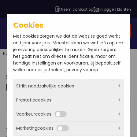
Neem contact op
Inloggen klanten
Cookies
Gratis SEO analyse
Met cookies zorgen we dat de website goed werkt
en fijner voor je is. Meestal slaan we wat info op om
je ervaring persoonlijker te maken. Geen zorgen:
Home
Blog
SEO schrijven en marketing, een perfecte combinatie
het gaat niet om directe identificatie, maar om
handige instellingen en voorkeuren. Jij bepaalt zelf
welke cookies je toelaat; privacy voorop.
SEO schrijven en marketing, een
perfecte combinatie
Strikt noodzakelijke cookies
Annemiek
Prestatiecookies
Deze cookies zorgen ervoor dat de website
2012-01-22
überhaupt werkt. Ze zijn dus altijd actief en
Blog
Voorkeurcookies
kunnen niet worden uitgezet. Meestal worden
Met deze cookies zien we hoe vaak onze site
ze alleen geplaatst als jij iets doet, zoals
bezocht wordt, waar bezoekers vandaan
Marketingcookies
inloggen, een formulier invullen of je
Tijdens de opleiding Media & Entertainment
komen en welke pagina’s populair zijn. Zo
Deze cookies onthouden jouw voorkeuren.
privacyvoorkeuren opslaan. Je kunt je browser
kunnen we de website blijven verbeteren.