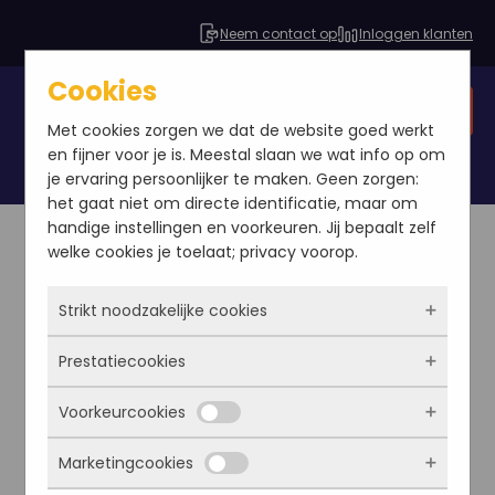
Neem contact op
Inloggen klanten
Cookies
Gratis SEO analyse
Met cookies zorgen we dat de website goed werkt
en fijner voor je is. Meestal slaan we wat info op om
je ervaring persoonlijker te maken. Geen zorgen:
het gaat niet om directe identificatie, maar om
handige instellingen en voorkeuren. Jij bepaalt zelf
welke cookies je toelaat; privacy voorop.
SEO Offerte aanvragen
Strikt noodzakelijke cookies
Het invullen van dit formulier neemt ongeveer 2
Prestatiecookies
Deze cookies zorgen ervoor dat de website
minuten in beslag. Na ontvangst van uw aanvraag,
überhaupt werkt. Ze zijn dus altijd actief en
Voorkeurcookies
ontvangt u doorgaans binnen 5 werkdagen een
kunnen niet worden uitgezet. Meestal worden
Met deze cookies zien we hoe vaak onze site
offerte van ons. Het is mogelijk dat één van onze
ze alleen geplaatst als jij iets doet, zoals
bezocht wordt, waar bezoekers vandaan
Marketingcookies
inloggen, een formulier invullen of je
medewerkers nog contact met u opneemt om de
komen en welke pagina’s populair zijn. Zo
Deze cookies onthouden jouw voorkeuren.
privacyvoorkeuren opslaan. Je kunt je browser
kunnen we de website blijven verbeteren.