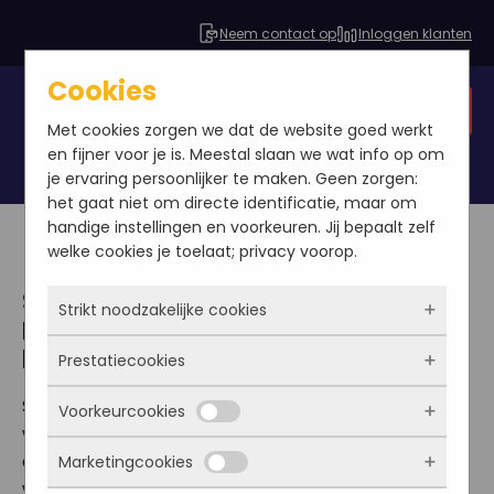
Neem contact op
Inloggen klanten
Cookies
Gratis SEO analyse
Met cookies zorgen we dat de website goed werkt
en fijner voor je is. Meestal slaan we wat info op om
je ervaring persoonlijker te maken. Geen zorgen:
het gaat niet om directe identificatie, maar om
handige instellingen en voorkeuren. Jij bepaalt zelf
welke cookies je toelaat; privacy voorop.
SEO linkbuilding
Strikt noodzakelijke cookies
Linkbuilding zorgt voor meer
bezoekers naar de website
Prestatiecookies
Deze cookies zorgen ervoor dat de website
überhaupt werkt. Ze zijn dus altijd actief en
Startpagina's, portals en hyperlink verzamel
Voorkeurcookies
kunnen niet worden uitgezet. Meestal worden
Met deze cookies zien we hoe vaak onze site
websites zijn vaak goede websites om je website op
ze alleen geplaatst als jij iets doet, zoals
bezocht wordt, waar bezoekers vandaan
aan te melden. Je website moet vaak gelinkt
Marketingcookies
inloggen, een formulier invullen of je
komen en welke pagina’s populair zijn. Zo
Deze cookies onthouden jouw voorkeuren.
worden op andere websites. Hoe meer, hoe beter.
privacyvoorkeuren opslaan. Je kunt je browser
kunnen we de website blijven verbeteren.