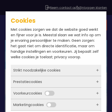
Neem contact op
Inloggen klanten
Cookies
Gratis SEO analyse
Met cookies zorgen we dat de website goed werkt
en fijner voor je is. Meestal slaan we wat info op om
je ervaring persoonlijker te maken. Geen zorgen:
het gaat niet om directe identificatie, maar om
handige instellingen en voorkeuren. Jij bepaalt zelf
welke cookies je toelaat; privacy voorop.
Strikt noodzakelijke cookies
Prestatiecookies
Deze cookies zorgen ervoor dat de website
überhaupt werkt. Ze zijn dus altijd actief en
Voorkeurcookies
kunnen niet worden uitgezet. Meestal worden
Met deze cookies zien we hoe vaak onze site
ze alleen geplaatst als jij iets doet, zoals
bezocht wordt, waar bezoekers vandaan
Marketingcookies
inloggen, een formulier invullen of je
komen en welke pagina’s populair zijn. Zo
Deze cookies onthouden jouw voorkeuren.
privacyvoorkeuren opslaan. Je kunt je browser
kunnen we de website blijven verbeteren.