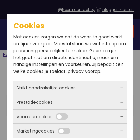
Neem contact op
Inloggen klanten
Cookies
Gratis SEO analyse
Met cookies zorgen we dat de website goed werkt
en fijner voor je is. Meestal slaan we wat info op om
je ervaring persoonlijker te maken. Geen zorgen:
Home
Blog
Sanoma Media Parade: een uitgebreid verslag
het gaat niet om directe identificatie, maar om
handige instellingen en voorkeuren. Jij bepaalt zelf
welke cookies je toelaat; privacy voorop.
Sanoma Media Parade: een
uitgebreid verslag
Strikt noodzakelijke cookies
Anouk de Wildt
Prestatiecookies
Deze cookies zorgen ervoor dat de website
2013-04-19
überhaupt werkt. Ze zijn dus altijd actief en
Blog
Voorkeurcookies
kunnen niet worden uitgezet. Meestal worden
Met deze cookies zien we hoe vaak onze site
ze alleen geplaatst als jij iets doet, zoals
bezocht wordt, waar bezoekers vandaan
Marketingcookies
inloggen, een formulier invullen of je
Donderdag 18 april 2013, de derde en laatste dag
komen en welke pagina’s populair zijn. Zo
Deze cookies onthouden jouw voorkeuren.
privacyvoorkeuren opslaan. Je kunt je browser
kunnen we de website blijven verbeteren.