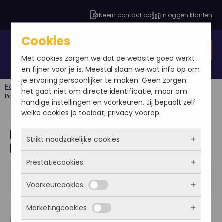
Neem contact op
Inloggen klanten
Cookies
Gratis SEO analyse
Met cookies zorgen we dat de website goed werkt
en fijner voor je is. Meestal slaan we wat info op om
je ervaring persoonlijker te maken. Geen zorgen:
Home
Blog
Linkbuilding
het gaat niet om directe identificatie, maar om
Potentiële linkpartners: Hoe het beste te benaderen
handige instellingen en voorkeuren. Jij bepaalt zelf
welke cookies je toelaat; privacy voorop.
Potentiële linkpartners: Hoe het
Strikt noodzakelijke cookies
beste te benaderen
Prestatiecookies
Deze cookies zorgen ervoor dat de website
Ismay Heemskerk
überhaupt werkt. Ze zijn dus altijd actief en
2013-05-22
Voorkeurcookies
Linkbuilding
kunnen niet worden uitgezet. Meestal worden
Met deze cookies zien we hoe vaak onze site
ze alleen geplaatst als jij iets doet, zoals
bezocht wordt, waar bezoekers vandaan
Marketingcookies
inloggen, een formulier invullen of je
komen en welke pagina’s populair zijn. Zo
Deze cookies onthouden jouw voorkeuren.
In voorgaande blogs is er al uitgelegd wat
privacyvoorkeuren opslaan. Je kunt je browser
kunnen we de website blijven verbeteren.